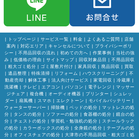
|
トップページ
|
サービス一覧
|
料金
|
よくあるご質問
|
店舗
案内
|
対応エリア
|
キャンセルについて
|
プライバシーポリ
シー
|
不用品回収の流れ
|
初めての方へ
|
作業事例
|
当社の強
み
|
低価格の理由
|
サイトマップ
|
回収対象品目
|
不用品回収
|
粗大ゴミ処分
|
ゴミ屋敷片付け
|
家具回収
|
廃品回収
|
買取
|
遺品整理
|
特殊清掃
|
リフォーム
|
ハウスクリーニング
|
不
動産売却
|
解体工事
|
法人向けサービス
|
家電回収
|
冷蔵庫
|
洗濯機
|
テレビ
|
エアコン
|
パソコン
|
電子レンジ
|
マッサー
ジチェア
|
複合機
|
オーディオ機器
|
プリンター
|
シュレッ
ダー
|
扇風機
|
スマホ
|
エレクトーン
|
モバイルバッテリー
|
ウォーターサーバー
|
掃除機
|
ベッドの処分
|
マットレスの処
分
|
タンスの処分
|
ソファーの処分
|
食器棚の処分
|
鏡台の処
分
|
チェストの処分
|
学習机・勉強机の処分
|
スチールラック
の処分
|
カラーボックスの処分
|
全身鏡の処分
|
テーブルの処
分
|
オフィスチェアの処分
|
大津市の不用品回収・粗大ゴミ処