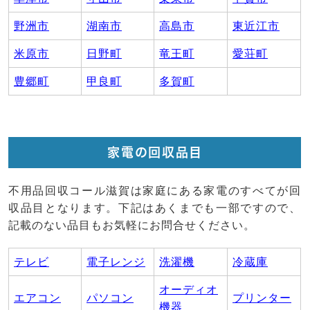
野洲市
湖南市
高島市
東近江市
米原市
日野町
竜王町
愛荘町
豊郷町
甲良町
多賀町
家電の回収品目
不用品回収コール滋賀は家庭にある家電のすべてが回
収品目となります。下記はあくまでも一部ですので、
記載のない品目もお気軽にお問合せください。
テレビ
電子レンジ
洗濯機
冷蔵庫
オーディオ
エアコン
パソコン
プリンター
機器