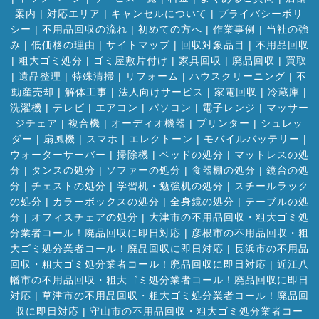
案内
|
対応エリア
|
キャンセルについて
|
プライバシーポリ
シー
|
不用品回収の流れ
|
初めての方へ
|
作業事例
|
当社の強
み
|
低価格の理由
|
サイトマップ
|
回収対象品目
|
不用品回収
|
粗大ゴミ処分
|
ゴミ屋敷片付け
|
家具回収
|
廃品回収
|
買取
|
遺品整理
|
特殊清掃
|
リフォーム
|
ハウスクリーニング
|
不
動産売却
|
解体工事
|
法人向けサービス
|
家電回収
|
冷蔵庫
|
洗濯機
|
テレビ
|
エアコン
|
パソコン
|
電子レンジ
|
マッサー
ジチェア
|
複合機
|
オーディオ機器
|
プリンター
|
シュレッ
ダー
|
扇風機
|
スマホ
|
エレクトーン
|
モバイルバッテリー
|
ウォーターサーバー
|
掃除機
|
ベッドの処分
|
マットレスの処
分
|
タンスの処分
|
ソファーの処分
|
食器棚の処分
|
鏡台の処
分
|
チェストの処分
|
学習机・勉強机の処分
|
スチールラック
の処分
|
カラーボックスの処分
|
全身鏡の処分
|
テーブルの処
分
|
オフィスチェアの処分
|
大津市の不用品回収・粗大ゴミ処
分業者コール！廃品回収に即日対応
|
彦根市の不用品回収・粗
大ゴミ処分業者コール！廃品回収に即日対応
|
長浜市の不用品
回収・粗大ゴミ処分業者コール！廃品回収に即日対応
|
近江八
幡市の不用品回収・粗大ゴミ処分業者コール！廃品回収に即日
対応
|
草津市の不用品回収・粗大ゴミ処分業者コール！廃品回
収に即日対応
|
守山市の不用品回収・粗大ゴミ処分業者コー