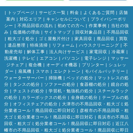
|
トップページ
|
サービス一覧
|
料金
|
よくあるご質問
|
店舗
案内
|
対応エリア
|
キャンセルについて
|
プライバシーポリ
シー
|
不用品回収の流れ
|
初めての方へ
|
作業事例
|
当社の強
み
|
低価格の理由
|
サイトマップ
|
回収対象品目
|
不用品回収
|
粗大ゴミ処分
|
ゴミ屋敷片付け
|
家具回収
|
廃品回収
|
買取
|
遺品整理
|
特殊清掃
|
リフォーム
|
ハウスクリーニング
|
不
動産売却
|
解体工事
|
法人向けサービス
|
家電回収
|
冷蔵庫
|
洗濯機
|
テレビ
|
エアコン
|
パソコン
|
電子レンジ
|
マッサー
ジチェア
|
複合機
|
オーディオ機器
|
プリンター
|
シュレッ
ダー
|
扇風機
|
スマホ
|
エレクトーン
|
モバイルバッテリー
|
ウォーターサーバー
|
掃除機
|
ベッドの処分
|
マットレスの処
分
|
タンスの処分
|
ソファーの処分
|
食器棚の処分
|
鏡台の処
分
|
チェストの処分
|
学習机・勉強机の処分
|
スチールラック
の処分
|
カラーボックスの処分
|
全身鏡の処分
|
テーブルの処
分
|
オフィスチェアの処分
|
大津市の不用品回収・粗大ゴミ処
分業者コール！廃品回収に即日対応
|
彦根市の不用品回収・粗
大ゴミ処分業者コール！廃品回収に即日対応
|
長浜市の不用品
回収・粗大ゴミ処分業者コール！廃品回収に即日対応
|
近江八
幡市の不用品回収・粗大ゴミ処分業者コール！廃品回収に即日