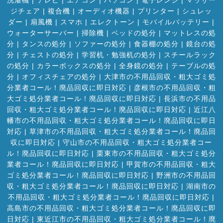
ジチェア
|
複合機
|
オーディオ機器
|
プリンター
|
シュレッ
ダー
|
扇風機
|
スマホ
|
エレクトーン
|
モバイルバッテリー
|
ウォーターサーバー
|
掃除機
|
ベッドの処分
|
マットレスの処
分
|
タンスの処分
|
ソファーの処分
|
食器棚の処分
|
鏡台の処
分
|
チェストの処分
|
学習机・勉強机の処分
|
スチールラック
の処分
|
カラーボックスの処分
|
全身鏡の処分
|
テーブルの処
分
|
オフィスチェアの処分
|
大津市の不用品回収・粗大ゴミ処
分業者コール！廃品回収に即日対応
|
彦根市の不用品回収・粗
大ゴミ処分業者コール！廃品回収に即日対応
|
長浜市の不用品
回収・粗大ゴミ処分業者コール！廃品回収に即日対応
|
近江八
幡市の不用品回収・粗大ゴミ処分業者コール！廃品回収に即日
対応
|
草津市の不用品回収・粗大ゴミ処分業者コール！廃品回
収に即日対応
|
守山市の不用品回収・粗大ゴミ処分業者コー
ル！廃品回収に即日対応
|
栗東市の不用品回収・粗大ゴミ処分
業者コール！廃品回収に即日対応
|
甲賀市の不用品回収・粗大
ゴミ処分業者コール！廃品回収に即日対応
|
野洲市の不用品回
収・粗大ゴミ処分業者コール！廃品回収に即日対応
|
湖南市の
不用品回収・粗大ゴミ処分業者コール！廃品回収に即日対応
|
高島市の不用品回収・粗大ゴミ処分業者コール！廃品回収に即
日対応
|
東近江市の不用品回収・粗大ゴミ処分業者コール！廃