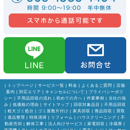
|
トップページ
|
サービス一覧
|
料金
|
よくあるご質問
|
店舗
案内
|
対応エリア
|
キャンセルについて
|
プライバシーポリ
シー
|
不用品回収の流れ
|
初めての方へ
|
作業事例
|
当社の強
み
|
低価格の理由
|
サイトマップ
|
回収対象品目
|
不用品回収
|
粗大ゴミ処分
|
ゴミ屋敷片付け
|
家具回収
|
廃品回収
|
買取
|
遺品整理
|
特殊清掃
|
リフォーム
|
ハウスクリーニング
|
不
動産売却
|
解体工事
|
法人向けサービス
|
家電回収
|
冷蔵庫
|
洗濯機
|
テレビ
|
エアコン
|
パソコン
|
電子レンジ
|
マッサー