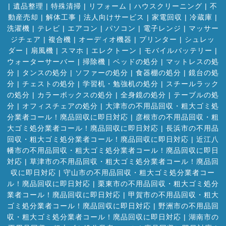
|
遺品整理
|
特殊清掃
|
リフォーム
|
ハウスクリーニング
|
不
動産売却
|
解体工事
|
法人向けサービス
|
家電回収
|
冷蔵庫
|
洗濯機
|
テレビ
|
エアコン
|
パソコン
|
電子レンジ
|
マッサー
ジチェア
|
複合機
|
オーディオ機器
|
プリンター
|
シュレッ
ダー
|
扇風機
|
スマホ
|
エレクトーン
|
モバイルバッテリー
|
ウォーターサーバー
|
掃除機
|
ベッドの処分
|
マットレスの処
分
|
タンスの処分
|
ソファーの処分
|
食器棚の処分
|
鏡台の処
分
|
チェストの処分
|
学習机・勉強机の処分
|
スチールラック
の処分
|
カラーボックスの処分
|
全身鏡の処分
|
テーブルの処
分
|
オフィスチェアの処分
|
大津市の不用品回収・粗大ゴミ処
分業者コール！廃品回収に即日対応
|
彦根市の不用品回収・粗
大ゴミ処分業者コール！廃品回収に即日対応
|
長浜市の不用品
回収・粗大ゴミ処分業者コール！廃品回収に即日対応
|
近江八
幡市の不用品回収・粗大ゴミ処分業者コール！廃品回収に即日
対応
|
草津市の不用品回収・粗大ゴミ処分業者コール！廃品回
収に即日対応
|
守山市の不用品回収・粗大ゴミ処分業者コー
ル！廃品回収に即日対応
|
栗東市の不用品回収・粗大ゴミ処分
業者コール！廃品回収に即日対応
|
甲賀市の不用品回収・粗大
ゴミ処分業者コール！廃品回収に即日対応
|
野洲市の不用品回
収・粗大ゴミ処分業者コール！廃品回収に即日対応
|
湖南市の