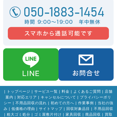
|
トップページ
|
サービス一覧
|
料金
|
よくあるご質問
|
店舗
案内
|
対応エリア
|
キャンセルについて
|
プライバシーポリ
シー
|
不用品回収の流れ
|
初めての方へ
|
作業事例
|
当社の強
み
|
低価格の理由
|
サイトマップ
|
回収対象品目
|
不用品回収
|
粗大ゴミ処分
|
ゴミ屋敷片付け
|
家具回収
|
廃品回収
|
買取