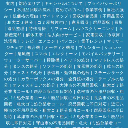
案内
|
対応エリア
|
キャンセルについて
|
プライバシーポリ
シー
|
不用品回収の流れ
|
初めての方へ
|
作業事例
|
当社の強
み
|
低価格の理由
|
サイトマップ
|
回収対象品目
|
不用品回収
|
粗大ゴミ処分
|
ゴミ屋敷片付け
|
家具回収
|
廃品回収
|
買取
|
遺品整理
|
特殊清掃
|
リフォーム
|
ハウスクリーニング
|
不
動産売却
|
解体工事
|
法人向けサービス
|
家電回収
|
冷蔵庫
|
洗濯機
|
テレビ
|
エアコン
|
パソコン
|
電子レンジ
|
マッサー
ジチェア
|
複合機
|
オーディオ機器
|
プリンター
|
シュレッ
ダー
|
扇風機
|
スマホ
|
エレクトーン
|
モバイルバッテリー
|
ウォーターサーバー
|
掃除機
|
ベッドの処分
|
マットレスの処
分
|
タンスの処分
|
ソファーの処分
|
食器棚の処分
|
鏡台の処
分
|
チェストの処分
|
学習机・勉強机の処分
|
スチールラック
の処分
|
カラーボックスの処分
|
全身鏡の処分
|
テーブルの処
分
|
オフィスチェアの処分
|
大津市の不用品回収・粗大ゴミ処
分業者コール！廃品回収に即日対応
|
彦根市の不用品回収・粗
大ゴミ処分業者コール！廃品回収に即日対応
|
長浜市の不用品
回収・粗大ゴミ処分業者コール！廃品回収に即日対応
|
近江八
幡市の不用品回収・粗大ゴミ処分業者コール！廃品回収に即日
対応
|
草津市の不用品回収・粗大ゴミ処分業者コール！廃品回
収に即日対応
|
守山市の不用品回収・粗大ゴミ処分業者コー