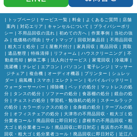
|
トップページ
|
サービス一覧
|
料金
|
よくあるご質問
|
店舗
案内
|
対応エリア
|
キャンセルについて
|
プライバシーポリ
シー
|
不用品回収の流れ
|
初めての方へ
|
作業事例
|
当社の強
み
|
低価格の理由
|
サイトマップ
|
回収対象品目
|
不用品回収
|
粗大ゴミ処分
|
ゴミ屋敷片付け
|
家具回収
|
廃品回収
|
買取
|
遺品整理
|
特殊清掃
|
リフォーム
|
ハウスクリーニング
|
不
動産売却
|
解体工事
|
法人向けサービス
|
家電回収
|
冷蔵庫
|
洗濯機
|
テレビ
|
エアコン
|
パソコン
|
電子レンジ
|
マッサー
ジチェア
|
複合機
|
オーディオ機器
|
プリンター
|
シュレッ
ダー
|
扇風機
|
スマホ
|
エレクトーン
|
モバイルバッテリー
|
ウォーターサーバー
|
掃除機
|
ベッドの処分
|
マットレスの処
分
|
タンスの処分
|
ソファーの処分
|
食器棚の処分
|
鏡台の処
分
|
チェストの処分
|
学習机・勉強机の処分
|
スチールラック
の処分
|
カラーボックスの処分
|
全身鏡の処分
|
テーブルの処
分
|
オフィスチェアの処分
|
大津市の不用品回収・粗大ゴミ処
分業者コール！廃品回収に即日対応
|
彦根市の不用品回収・粗
大ゴミ処分業者コール！廃品回収に即日対応
|
長浜市の不用品
回収・粗大ゴミ処分業者コール！廃品回収に即日対応
|
近江八