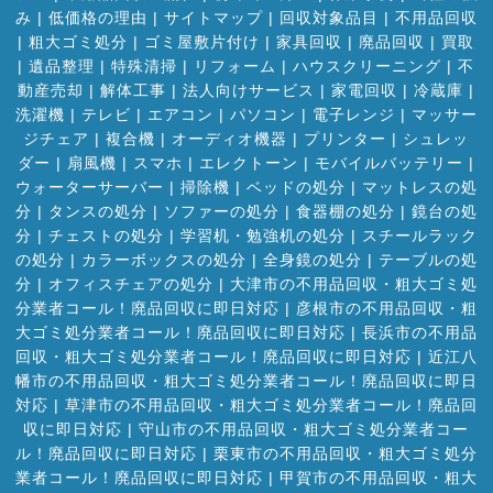
み
|
低価格の理由
|
サイトマップ
|
回収対象品目
|
不用品回収
|
粗大ゴミ処分
|
ゴミ屋敷片付け
|
家具回収
|
廃品回収
|
買取
|
遺品整理
|
特殊清掃
|
リフォーム
|
ハウスクリーニング
|
不
動産売却
|
解体工事
|
法人向けサービス
|
家電回収
|
冷蔵庫
|
洗濯機
|
テレビ
|
エアコン
|
パソコン
|
電子レンジ
|
マッサー
ジチェア
|
複合機
|
オーディオ機器
|
プリンター
|
シュレッ
ダー
|
扇風機
|
スマホ
|
エレクトーン
|
モバイルバッテリー
|
ウォーターサーバー
|
掃除機
|
ベッドの処分
|
マットレスの処
分
|
タンスの処分
|
ソファーの処分
|
食器棚の処分
|
鏡台の処
分
|
チェストの処分
|
学習机・勉強机の処分
|
スチールラック
の処分
|
カラーボックスの処分
|
全身鏡の処分
|
テーブルの処
分
|
オフィスチェアの処分
|
大津市の不用品回収・粗大ゴミ処
分業者コール！廃品回収に即日対応
|
彦根市の不用品回収・粗
大ゴミ処分業者コール！廃品回収に即日対応
|
長浜市の不用品
回収・粗大ゴミ処分業者コール！廃品回収に即日対応
|
近江八
幡市の不用品回収・粗大ゴミ処分業者コール！廃品回収に即日
対応
|
草津市の不用品回収・粗大ゴミ処分業者コール！廃品回
収に即日対応
|
守山市の不用品回収・粗大ゴミ処分業者コー
ル！廃品回収に即日対応
|
栗東市の不用品回収・粗大ゴミ処分
業者コール！廃品回収に即日対応
|
甲賀市の不用品回収・粗大